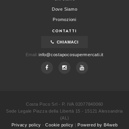
Dove Siamo
Promozioni
CONTATTI
CHIAMACI
Email:
info@costapocosupermercati.it
Costa Poco Srl - P. IVA 02077840060
Sede Legale Piazza della Libertà 15 - 15121 Alessandria
(AL)
Privacy policy
-
Cookie policy
|
Powered by B4web