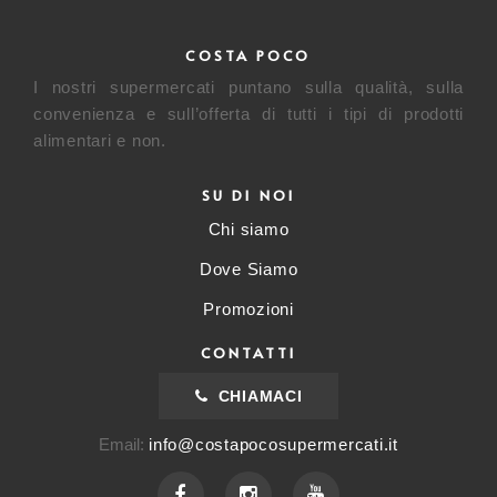
COSTA POCO
I nostri supermercati puntano sulla qualità, sulla
convenienza e sull’offerta di tutti i tipi di prodotti
alimentari e non.
SU DI NOI
Chi siamo
Dove Siamo
Promozioni
CONTATTI
CHIAMACI
Email:
info@costapocosupermercati.it