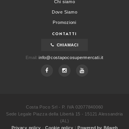
Chi siamo
Dove Siamo
Promozioni
CONTATTI
CHIAMACI
Email:
info@costapocosupermercati.it
Costa Poco Srl - P. IVA 02077840060
Sede Legale Piazza della Libertà 15 - 15121 Alessandria
(AL)
Privacy policy
-
Cookie policy
|
Powered by B4web