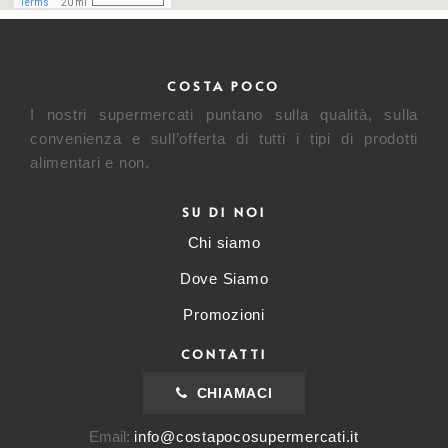
COSTA POCO
I nostri supermercati puntano sulla qualità, sulla
convenienza e sull’offerta di tutti i tipi di prodotti
alimentari e non.
SU DI NOI
Chi siamo
Dove Siamo
Promozioni
CONTATTI
CHIAMACI
Email:
info@costapocosupermercati.it